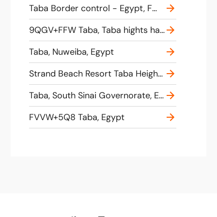
Taba Border control - Egypt, FWR2+J6F, Ras Al Nakb, Taba, South Sinai Governorate 8783056, Egypt
9QGV+FFW Taba, Taba hights harbor, Nuweiba, South Sinai Governorate 8785105, Egypt
Taba, Nuweiba, Egypt
Strand Beach Resort Taba Heights, Heights, Nuweiba, South Sinai Governorate 8785202, Egypt
Taba, South Sinai Governorate, Egypt
FVVW+5Q8 Taba, Egypt