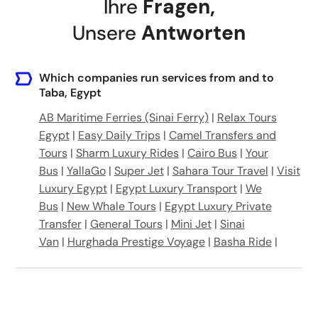
Ihre
Fragen
,
Unsere
Antworten
Which companies run services from and to
Taba, Egypt
AB Maritime Ferries (Sinai Ferry)
|
Relax Tours
Egypt
|
Easy Daily Trips
|
Camel Transfers and
Tours
|
Sharm Luxury Rides
|
Cairo Bus
|
Your
Bus
|
YallaGo
|
Super Jet
|
Sahara Tour Travel
|
Visit
Luxury Egypt
|
Egypt Luxury Transport
|
We
Bus
|
New Whale Tours
|
Egypt Luxury Private
Transfer
|
General Tours
|
Mini Jet
|
Sinai
Van
|
Hurghada Prestige Voyage
|
Basha Ride
|