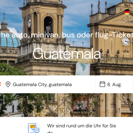
che auto, minivan, bus oder flug-Ticket
Guatemala
Wir sind rund um die Uhr für Sie
da