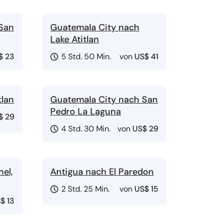
San
Guatemala City nach
Lake Atitlan
$ 23
5 Std. 50 Min.
von
US$ 41
tlan
Guatemala City nach San
Pedro La Laguna
$ 29
4 Std. 30 Min.
von
US$ 29
el,
Antigua nach El Paredon
2 Std. 25 Min.
von
US$ 15
$ 13