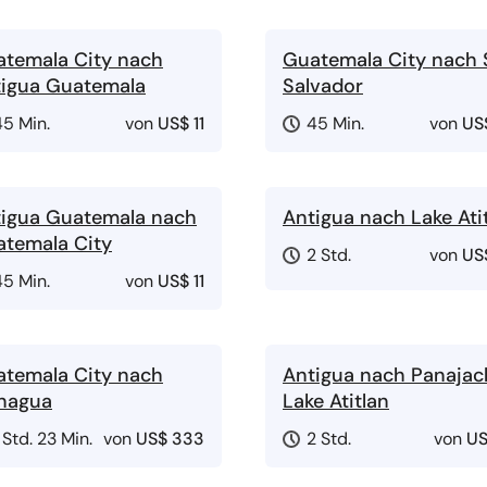
temala City nach
Guatemala City nach 
igua Guatemala
Salvador
45 Min.
von
US$ 11
45 Min.
von
US
igua Guatemala nach
Antigua nach Lake Ati
temala City
2 Std.
von
US
45 Min.
von
US$ 11
temala City nach
Antigua nach Panajach
nagua
Lake Atitlan
 Std. 23 Min.
von
US$ 333
2 Std.
von
US