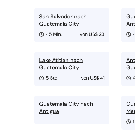
San Salvador nach
Gua
Guatemala City
Ant
45 Min.
von
US$ 23
Lake Atitlan nach
Ant
Guatemala City
Gua
5 Std.
von
US$ 41
Guatemala City nach
Gua
Antigua
Ma
1