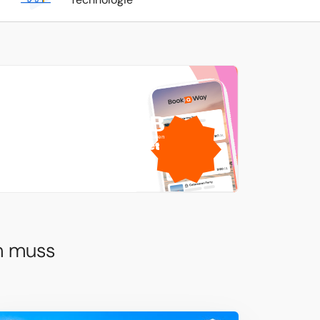
1 GB
gratis mobile Daten
von
n muss