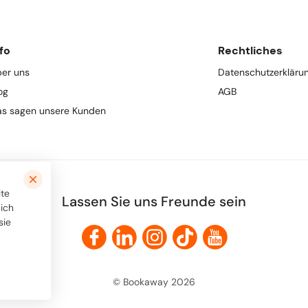
fo
Rechtliches
er uns
Datenschutzerkläru
og
AGB
s sagen unsere Kunden
ite
Lassen Sie uns Freunde sein
sich
sie
© Bookaway
2026