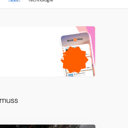
1 GB
gratis mobile Daten
von
 muss