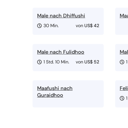
Male nach Dhiffushi
Maa
30 Min.
von
US$ 42
Male nach Fulidhoo
Mal
1 Std. 10 Min.
von
US$ 52
1
Maafushi nach
Fel
Guraidhoo
1