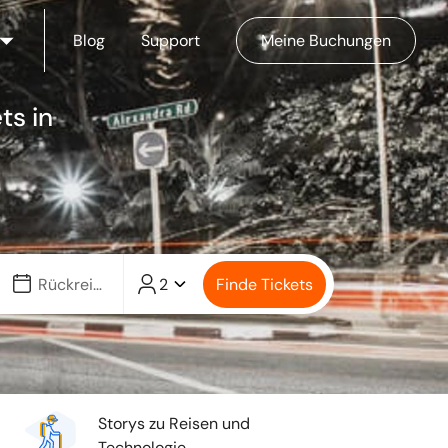
Blog
Support
Meine Buchungen
ts in
2
Finde Tickets
Storys zu Reisen und
Technologie