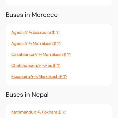
Buses in Morocco
AgadirからEssaouiraまで
AgadirからMarrakeshまで
CasablancaからMarrakeshまで
ChefchaouenからFesまで
EssaouiraからMarrakeshまで
Buses in Nepal
KathmanduからPokharaまで