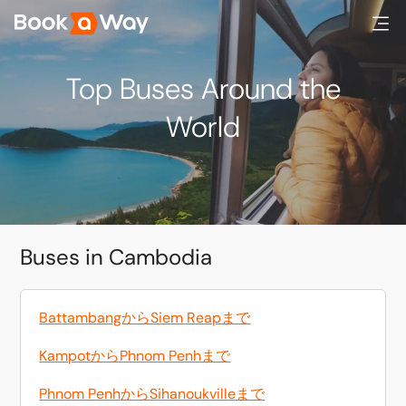
Top Buses Around the
World
Buses in Cambodia
BattambangからSiem Reapまで
KampotからPhnom Penhまで
Phnom PenhからSihanoukvilleまで