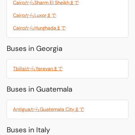
CairoからSharm El Sheikhまで
CairoからLuxorまで
CairoからHurghadaまで
Buses in Georgia
TbilisiからYerevanまで
Buses in Guatemala
AntiguaからGuatemala Cityまで
Buses in Italy