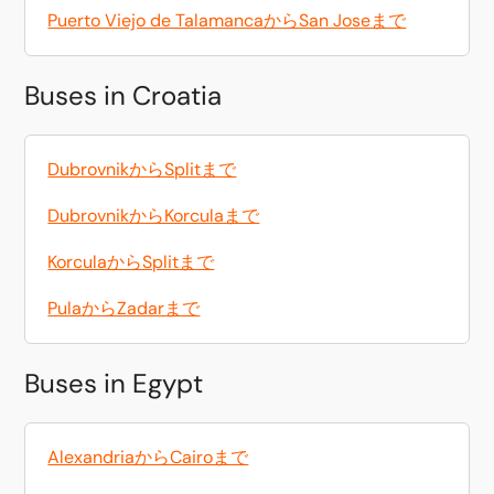
Puerto Viejo de TalamancaからSan Joseまで
Buses in Croatia
DubrovnikからSplitまで
DubrovnikからKorculaまで
KorculaからSplitまで
PulaからZadarまで
Buses in Egypt
AlexandriaからCairoまで