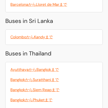
BarcelonaからLloret de Marまで
Buses in Sri Lanka
ColomboからKandyまで
Buses in Thailand
AyutthayaからBangkokまで
BangkokからSuratthaniまで
BangkokからSiem Reapまで
BangkokからPhuketまで