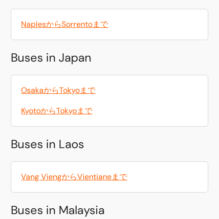
NaplesからSorrentoまで
Buses in Japan
OsakaからTokyoまで
KyotoからTokyoまで
Buses in Laos
Vang ViengからVientianeまで
Buses in Malaysia