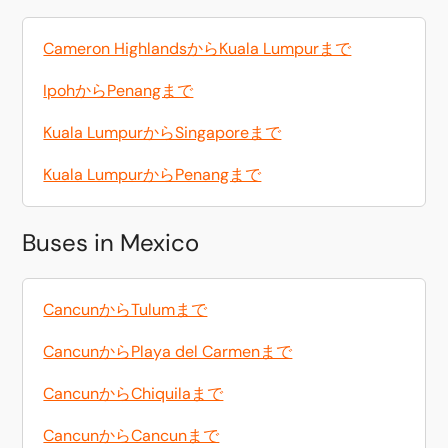
Cameron HighlandsからKuala Lumpurまで
IpohからPenangまで
Kuala LumpurからSingaporeまで
Kuala LumpurからPenangまで
Buses in Mexico
CancunからTulumまで
CancunからPlaya del Carmenまで
CancunからChiquilaまで
CancunからCancunまで