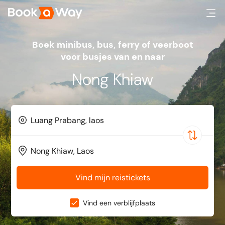
Boek minibus, bus, ferry of veerboot
voor busjes van en naar
Nong Khiaw
Vind mijn reistickets
Vind een verblijfplaats