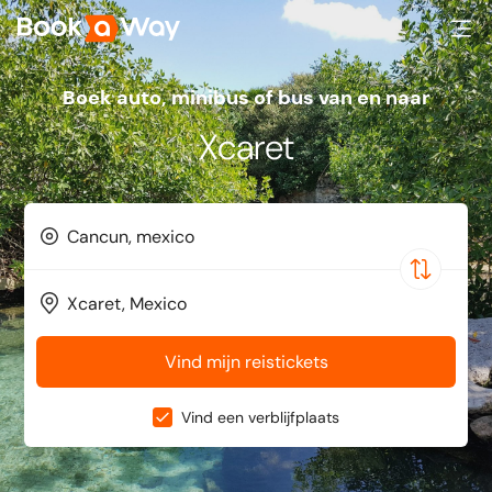
Boek auto, minibus of bus van en naar
Xcaret
Vind mijn reistickets
Vind een verblijfplaats