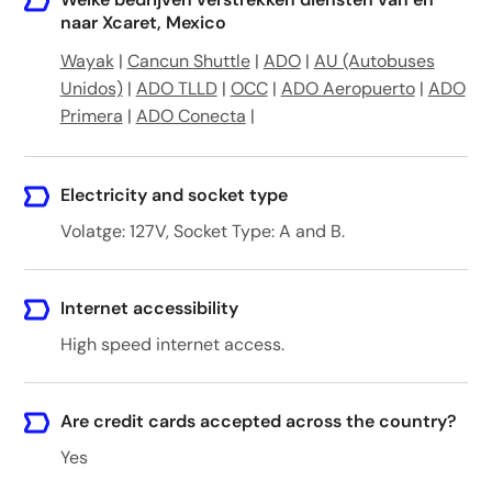
naar Xcaret, Mexico
Wayak
|
Cancun Shuttle
|
ADO
|
AU (Autobuses
Unidos)
|
ADO TLLD
|
OCC
|
ADO Aeropuerto
|
ADO
Primera
|
ADO Conecta
|
Electricity and socket type
Volatge: 127V, Socket Type: A and B.
Internet accessibility
High speed internet access.
Are credit cards accepted across the country?
Yes