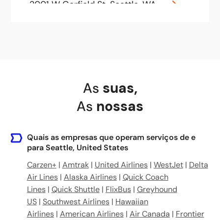
2001 W Garfield St, Seattle, WA 98119, USA
705 Pike St, Seattle, WA 98101, United States
King Street Station, 303 S Jackson St, Seattle, WA 98104, United States
As
suas
,
As
nossas
Quais as empresas que operam serviços de e
para Seattle, United States
Carzen+
|
Amtrak
|
United Airlines
|
WestJet
|
Delta
Air Lines
|
Alaska Airlines
|
Quick Coach
Lines
|
Quick Shuttle
|
FlixBus
|
Greyhound
US
|
Southwest Airlines
|
Hawaiian
Airlines
|
American Airlines
|
Air Canada
|
Frontier