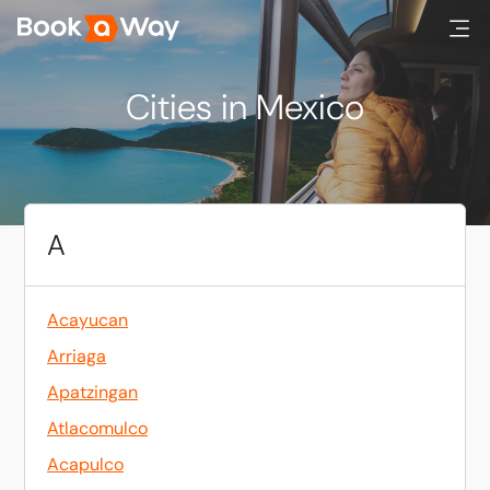
Cities in Mexico
A
Acayucan
Arriaga
Apatzingan
Atlacomulco
Acapulco