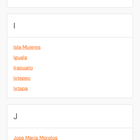
I
Isla Mujeres
Iguala
Irapuato
Ixtepec
Ixtapa
J
Jose Maria Morelos