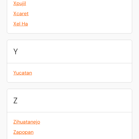
Xpujil
Xcaret
Xel Ha
Y
Yucatan
Z
Zihuatanejo
Zapopan