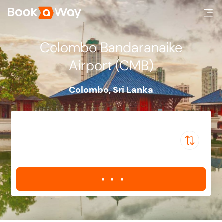
Colombo Bandaranaike
Airport (CMB)
Colombo
,
Sri Lanka