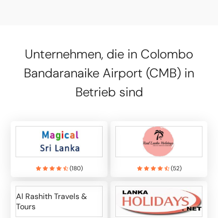
Unternehmen, die in Colombo
Bandaranaike Airport (CMB) in
Betrieb sind
(
180
)
(
52
)
Al Rashith Travels &
Tours