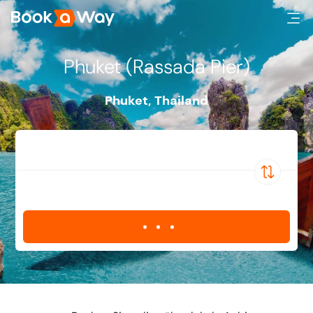
Phuket (Rassada Pier)
Phuket
,
Thailand