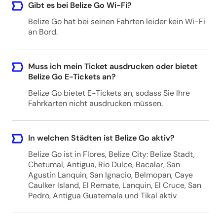
Gibt es bei Belize Go Wi-Fi?
ADO Bacalar, Q.R.
Belize Go hat bei seinen Fahrten leider kein Wi-Fi
ADO Bacalar, Q.R., C. 19 Libramiento Manzana
an Bord.
64 Lote 5, Benito Juárez, 77935 Bacalar, Q.R.,
Mexico (BEGO)
Muss ich mein Ticket ausdrucken oder bietet
Belize Go E-Tickets an?
K'ahk' Bahlam Travel Agency
Belize Go bietet E-Tickets an, sodass Sie Ihre
Fahrkarten nicht ausdrucken müssen.
K'ahk' Bahlam Travel Agency, 1a Calle Poniente
8, Antigua Guatemala, Guatemala (BEGO)
In welchen Städten ist Belize Go aktiv?
Belize Go ist in Flores, Belize City: Belize Stadt,
Lanquin, Tourism Bus Terminal
Chetumal, Antigua, Rio Dulce, Bacalar, San
Lanquin, Tourism Bus Terminal, H2G8+PWX,
Agustin Lanquin, San Ignacio, Belmopan, Caye
Lanqúin, Guatemala (BEGO)
Caulker Island, El Remate, Lanquin, El Cruce, San
Pedro, Antigua Guatemala und Tikal aktiv
Colifato Cafe