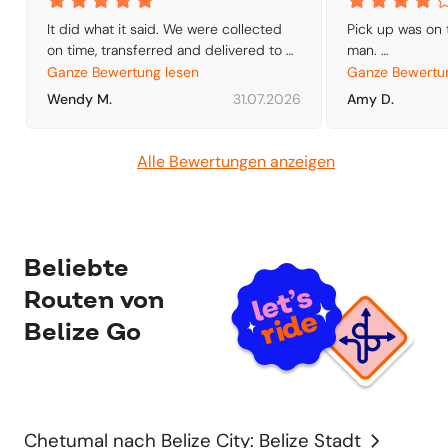
It did what it said. We were collected 
Pick up was on 
on time, transferred and delivered to 
man. 

our hostel. 

We then had to
Ganze Bewertung lesen
Ganze Bewertu
Only negative is the fold-down middle 
so at times we w
Wendy M.
31.07.2026
Amy D.
seats are not comfortable.
Got us there, th
Alle Bewertungen anzeigen
Beliebte
Routen von
Belize Go
Chetumal nach Belize City: Belize Stadt