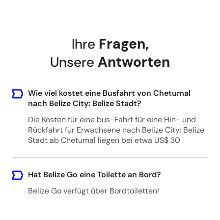
Belmopan, Belize (BEGO)
Ihre
Fragen
,
Jungle Lodge Hotel
Jungle Lodge Hotel, Parque Nacional Tikal,
Unsere
Antworten
69GP+76 Tikal, Guatemala (BEGO)
Wie viel kostet eine Busfahrt von Chetumal
nach Belize City: Belize Stadt?
San Pedro Belize Express
Die Kosten für eine bus-Fahrt für eine Hin- und
San Pedro Belize Express, Playa Asuncion,
Rückfahrt für Erwachsene nach Belize City: Belize
Belize (BEGO)
Stadt ab Chetumal liegen bei etwa US$ 30
San Pedro Belize Express Water Taxi
Hat Belize Go eine Toilette an Bord?
San Pedro Belize Express Water Taxi, 111 North
Belize Go verfügt über Bordtoiletten!
Front Street, Belize City, Belize (BEGO)