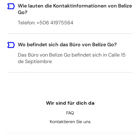
Wie lauten die Kontaktinformationen von Belize
Colifato, Barrio La Bascula, Rio Dulce, Izabal
Go?
Centro Comercial Parador del Río Río Dulce,
18021, Guatemala (BEGO)
Telefon: +506 41975564
Wo befindet sich das Büro von Belize Go?
Belize Caving Expeditions
46 Burns Avenue, San Ignacio, Belize
Das Büro von Belize Go befindet sich in Calle 15
de Septiembre
San Pedro Belize Express - San Pedro
San Pedro Belize Express, San Pedro, Black
Coral Street, San Pedro, Belize
Wir sind für dich da
FAQ
San Pedro Belize Express, San Pedro
Kontaktieren Sie uns
Black Coral Street, San Pedro, Belize