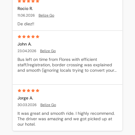
Rocio R.
11.06.2026
Belize Go
De diez!!
John A.
23.04.2026
Belize Go
Bus left on time from Flores with efficient 
staff/registration, border crossing was explained 
and smooth (ignoring locals trying to convert your 
Quetzales). Drop off in San Ignacio was quick with 
free lift to hostel.
Jorge A.
30.03.2026
Belize Go
It was great and smooth ride. I highly recommend. 
The driver was amazing and we got picked up at 
our hotel.