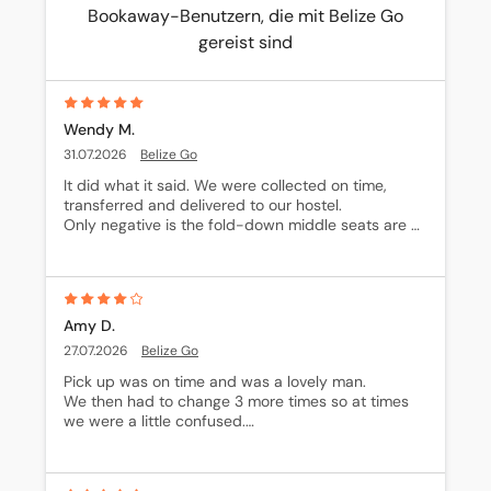
Bookaway-Benutzern, die mit Belize Go
gereist sind
Wendy M.
31.07.2026
Belize Go
It did what it said. We were collected on time, 
transferred and delivered to our hostel. 

Only negative is the fold-down middle seats are 
not comfortable.
Amy D.
27.07.2026
Belize Go
Pick up was on time and was a lovely man. 

We then had to change 3 more times so at times 
we were a little confused.

Got us there, that&#x27;s the main thing.