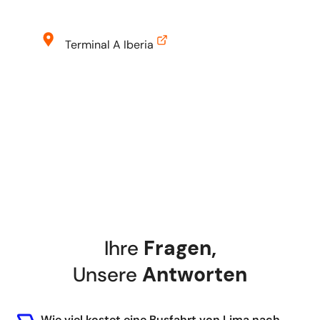
Terminal A Iberia
Terminal A Iberia, Piura 909, Puerto
Maldonado 17001, Peru
Ihre
Fragen
,
Unsere
Antworten
Wie viel kostet eine Busfahrt von Lima nach