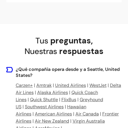
705 Pike St, Seattle, WA 98101, United States
King Street Station, 303 S Jackson St, Seattle, WA 98104, United States
Tus
preguntas
,
Nuestras
respuestas
¿Qué compañía opera desde y a Seattle, United
States?
Carzen+
|
Amtrak
|
United Airlines
|
WestJet
|
Delta
Air Lines
|
Alaska Airlines
|
Quick Coach
Lines
|
Quick Shuttle
|
FlixBus
|
Greyhound
US
|
Southwest Airlines
|
Hawaiian
Airlines
|
American Airlines
|
Air Canada
|
Frontier
Airlines
|
Air New Zealand
|
Virgin Australia