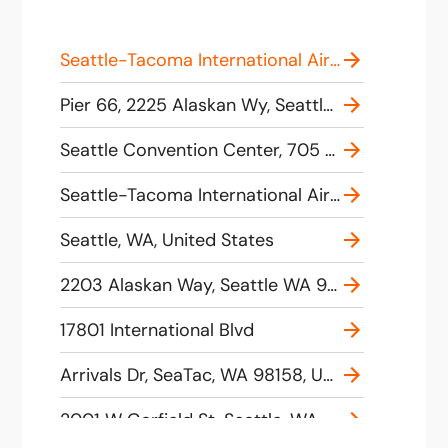
Seattle-Tacoma International Airport (SEA), International Boulevard, SeaTac, WA, USA
Pier 66, 2225 Alaskan Wy, Seattle, WA 98101, United States
Seattle Convention Center, 705 Pike St, Seattle, WA 98101, United States
Seattle-Tacoma International Airport ,17801 International Blvd, Seattle, WA 98158, United States
Seattle, WA, United States
2203 Alaskan Way, Seattle WA 98121, USA
17801 International Blvd
Arrivals Dr, SeaTac, WA 98158, USA
2001 W Garfield St, Seattle, WA 98119, USA