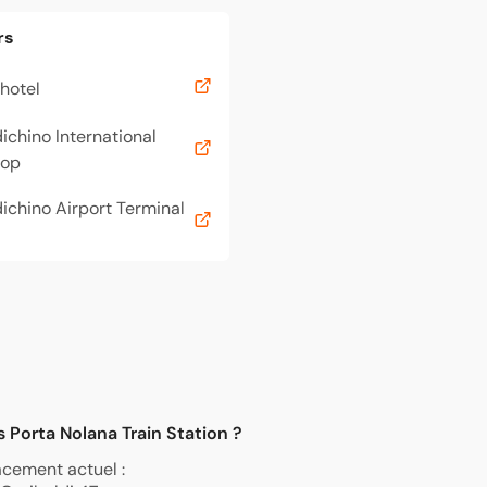
rs
hotel
chino International
top
chino Airport Terminal
s Porta Nolana Train Station ?
lacement actuel :