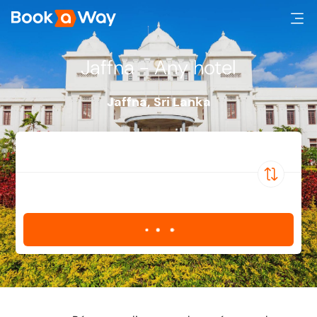
Jaffna - Any hotel
Jaffna
,
Sri Lanka