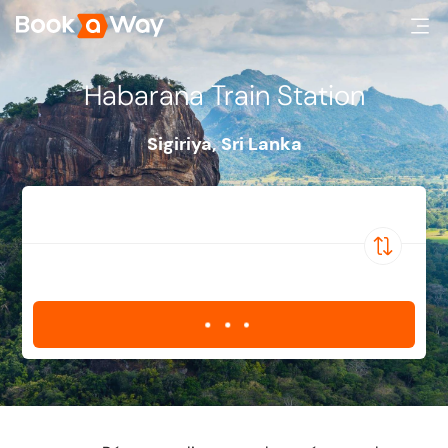
Habarana Train Station
Sigiriya
,
Sri Lanka