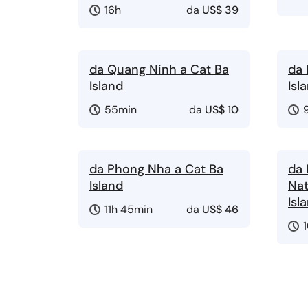
16h
da
US$ 39
da Quang Ninh a Cat Ba
da 
Island
Isl
55min
da
US$ 10
da Phong Nha a Cat Ba
da 
Island
Nat
Isl
11h 45min
da
US$ 46