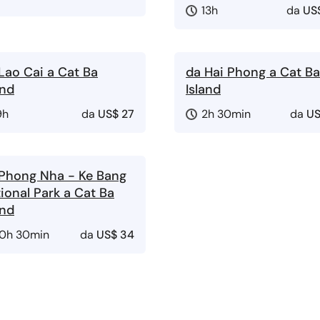
13h
da
US
Lao Cai a Cat Ba
da Hai Phong a Cat Ba
and
Island
9h
da
US$ 27
2h 30min
da
US
Phong Nha - Ke Bang
ional Park a Cat Ba
and
10h 30min
da
US$ 34