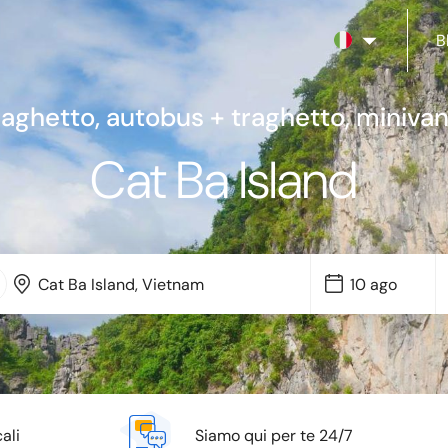
B
raghetto, autobus + traghetto, miniva
Cat Ba Island
ali
Siamo qui per te 24/7