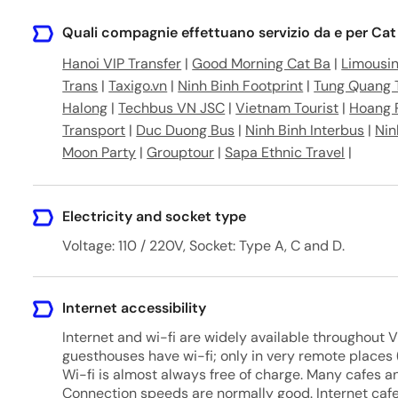
 Phòng
Quali compagnie effettuano servizio da e per Cat
Hải Phòng 187300
Hanoi VIP Transfer
|
Good Morning Cat Ba
|
Limousin
i Phòng, Việt Nam
Trans
|
Taxigo.vn
|
Ninh Binh Footprint
|
Tung Quang 
Halong
|
Techbus VN JSC
|
Vietnam Tourist
|
Hoang 
t Bà, Cát Hải, Hải Phòng, Vietnam
Transport
|
Duc Duong Bus
|
Ninh Binh Interbus
|
Nin
Moon Party
|
Grouptour
|
Sapa Ethnic Travel
|
Hải Phòng, Vietnam
Electricity and socket type
Voltage: 110 / 220V, Socket: Type A, C and D.
Internet accessibility
Internet and wi-fi are widely available throughout 
guesthouses have wi-fi; only in very remote places (
Wi-fi is almost always free of charge. Many cafes an
Connection speeds are normally good. Internet cafe