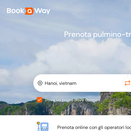
Prenota pulmino-t
Trova un posto dove dormire
Prenota online con gli operatori loc