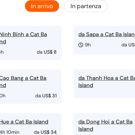
In arrivo
In partenza
Ninh Binh a Cat Ba
da Sapa a Cat Ba Isla
and
9h
da
US
4h
da
US$ 8
Cao Bang a Cat Ba
da Thanh Hoa a Cat B
and
Island
10h
da
US$ 31
Hue a Cat Ba Island
da Dong Hoi a Cat Ba
Island
14h 10min
da
US$ 34