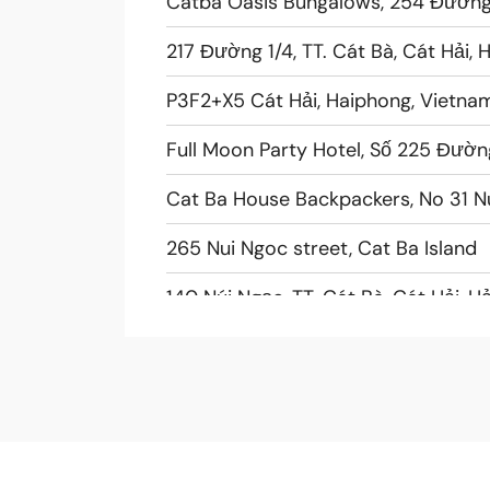
Catba Oasis Bungalows, 254 Đường 1
217 Đường 1/4, TT. Cát Bà, Cát Hải, 
P3F2+X5 Cát Hải, Haiphong, Vietna
Full Moon Party Hotel, Số 225 Đườn
Cat Ba House Backpackers, No 31 Nú
265 Nui Ngoc street, Cat Ba Island
140 Núi Ngọc, TT. Cát Bà, Cát Hải, H
217 Đường 1/4, TT. Cát Bà, Cát Hải, 
Quynh Trang Hotel, 5 Tung Dinh, Cát
229 Đường 1/4, TT. Cát Bà, Cát Hải,