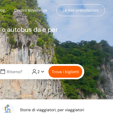
log
Centro assistenza
Le mie prenotazioni
n o autobus da e per
2
Trova i biglietti
Storie di viaggiatori, per viaggiatori