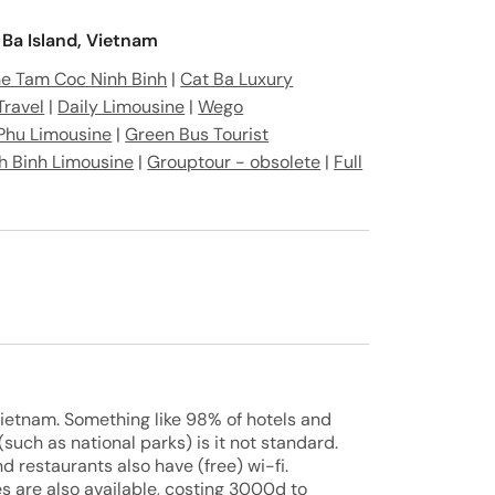
 Ba Island, Vietnam
e Tam Coc Ninh Binh
|
Cat Ba Luxury
Travel
|
Daily Limousine
|
Wego
Phu Limousine
|
Green Bus Tourist
h Binh Limousine
|
Grouptour - obsolete
|
Full
Vietnam. Something like 98% of hotels and
such as national parks) is it not standard.
d restaurants also have (free) wi-fi.
s are also available, costing 3000d to