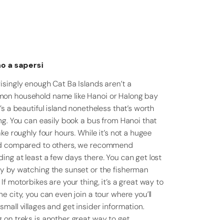
o a sapersi
isingly enough Cat Ba Islands aren’t a
on household name like Hanoi or Halong bay
t’s a beautiful island nonetheless that’s worth
ing. You can easily book a bus from Hanoi that
take roughly four hours. While it’s not a hugee
nd compared to others, we recommend
ing at least a few days there. You can get lost
y by watching the sunset or the fisherman
 If motorbikes are your thing, it’s a great way to
he city, you can even join a tour where you’ll
small villages and get insider information.
 on treks is another great way to get