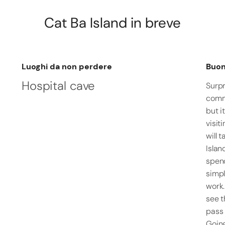
Cat Ba Island
in breve
Luoghi da non perdere
Buon
Hospital cave
Surpr
comm
but i
visit
will 
Isla
spend
simpl
work.
see t
pass 
Going