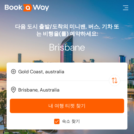
다음 도시 출발/도착의 미니밴, 버스, 기차 또
는 비행을(를) 예약하세요:
Brisbane
내 여행 티켓 찾기
숙소 찾기