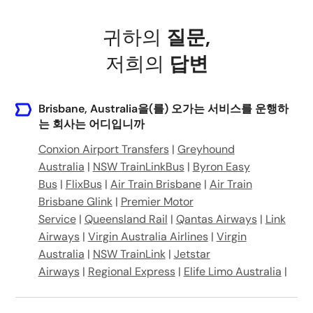
Fraser Way, Brisbane Airport QLD 4008, Australia
귀하의
질문
,
Loganlea QLD 4131, Australia
저희의
답변
Brisbane Airport QLD 4009, Australia
Grey St, South Brisbane QLD 4101, Australia
Brisbane, Australia을(를) 오가는 서비스를 운행하
는 회사는 어디입니까
Brisbane Coach Terminal, Parkland Cres, Brisbane City QLD 4000, Australia
Conxion Airport Transfers
|
Greyhound
Australia
|
NSW TrainLinkBus
|
Byron Easy
Cnr Watt & Ruthven Street, Corinda, Queensland 4075, Australia
Bus
|
FlixBus
|
Air Train Brisbane
|
Air Train
Brisbane Glink
|
Premier Motor
Service
|
Queensland Rail
|
Qantas Airways
|
Link
Airways
|
Virgin Australia Airlines
|
Virgin
Australia
|
NSW TrainLink
|
Jetstar
Airways
|
Regional Express
|
Elife Limo Australia
|