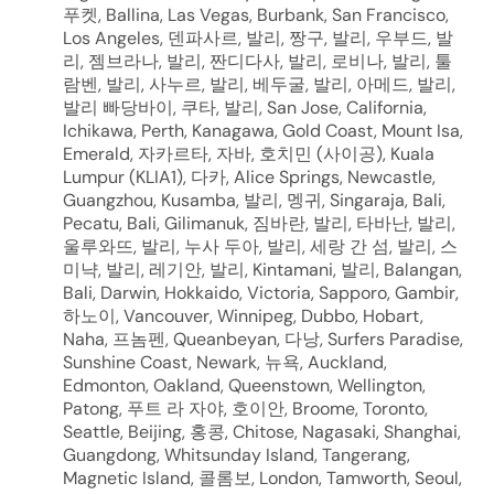
푸켓, Ballina, Las Vegas, Burbank, San Francisco,
Los Angeles, 덴파사르, 발리, 짱구, 발리, 우부드, 발
리, 젬브라나, 발리, 짠디다사, 발리, 로비나, 발리, 툴
람벤, 발리, 사누르, 발리, 베두굴, 발리, 아메드, 발리,
발리 빠당바이, 쿠타, 발리, San Jose, California,
Ichikawa, Perth, Kanagawa, Gold Coast, Mount Isa,
Emerald, 자카르타, 자바, 호치민 (사이공), Kuala
Lumpur (KLIA1), 다카, Alice Springs, Newcastle,
Guangzhou, Kusamba, 발리, 멩귀, Singaraja, Bali,
Pecatu, Bali, Gilimanuk, 짐바란, 발리, 타바난, 발리,
울루와뜨, 발리, 누사 두아, 발리, 세랑 간 섬, 발리, 스
미냑, 발리, 레기안, 발리, Kintamani, 발리, Balangan,
Bali, Darwin, Hokkaido, Victoria, Sapporo, Gambir,
하노이, Vancouver, Winnipeg, Dubbo, Hobart,
Naha, 프놈펜, Queanbeyan, 다낭, Surfers Paradise,
Sunshine Coast, Newark, 뉴욕, Auckland,
Edmonton, Oakland, Queenstown, Wellington,
Patong, 푸트 라 자야, 호이안, Broome, Toronto,
Seattle, Beijing, 홍콩, Chitose, Nagasaki, Shanghai,
Guangdong, Whitsunday Island, Tangerang,
Magnetic Island, 콜롬보, London, Tamworth, Seoul,