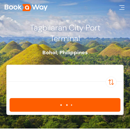
Tagbilaran City Port
Terminal
Bohol
,
Philippines