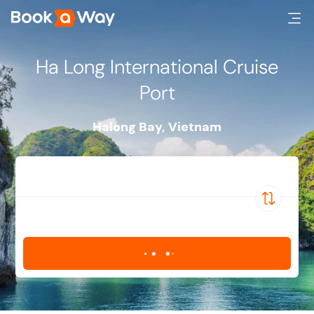
Ha Long International Cruise
Port
Halong Bay
,
Vietnam