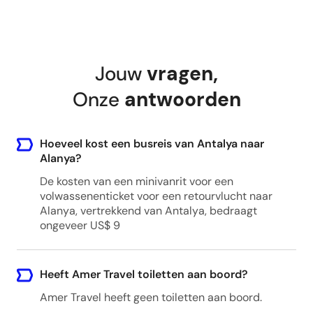
Kemer - Any hotel
Kemer, Antalya, Turkey
Jouw
vragen
,
Konakli - Any hotel
Onze
antwoorden
Konakli, Alanya/Antalya, Turkey
Hoeveel kost een busreis van Antalya naar
Manavgat - Any hotel
Alanya?
Manavgat, Manavgat/Antalya, Turkey
De kosten van een minivanrit voor een
volwassenenticket voor een retourvlucht naar
Alanya, vertrekkend van Antalya, bedraagt
ongeveer US$ 9
Oba - Any hotel
Oba, Alanya/Antalya, Turkey
Heeft Amer Travel toiletten aan boord?
Amer Travel heeft geen toiletten aan boord.
Okurcalar - Any hotel