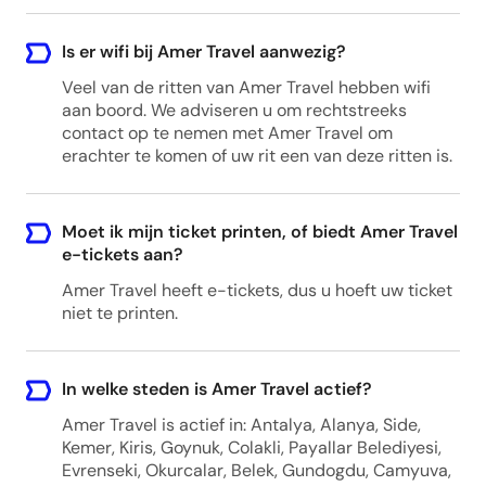
Okurcalar, Alanya/Antalya, Turkey
Is er wifi bij Amer Travel aanwezig?
Veel van de ritten van Amer Travel hebben wifi
Serik - Any hotel
aan boord. We adviseren u om rechtstreeks
Serik, Antalya, Tukey
contact op te nemen met Amer Travel om
erachter te komen of uw rit een van deze ritten is.
Side - Any hotel
Moet ik mijn ticket printen, of biedt Amer Travel
Side, Manavgat/Antalya, Turkey
e-tickets aan?
Amer Travel heeft e-tickets, dus u hoeft uw ticket
niet te printen.
Turkler - Any hotel
Turkler, Alanya/Antalya, Turkey
In welke steden is Amer Travel actief?
Amer Travel is actief in: Antalya, Alanya, Side,
Gazipasa - Any hotel
Kemer, Kiris, Goynuk, Colakli, Payallar Belediyesi,
Evrenseki, Okurcalar, Belek, Gundogdu, Camyuva,
Gazipaşa, Antalya, Turkey