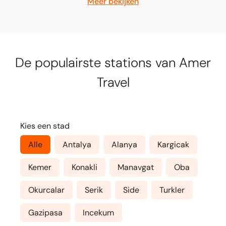
Meer bekijken
De populairste stations van Amer
Travel
Kies een stad
Alle
Antalya
Alanya
Kargicak
Kemer
Konakli
Manavgat
Oba
Okurcalar
Serik
Side
Turkler
Gazipasa
Incekum