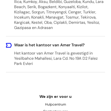
Ilica, Kumkoy, Aksu, Beldibi, Guzeloba, Kundu, Lara
Beach, Serik, Bogazkent, Konyaalti, Kizilot,
Kizilagac, Sorgun, Titreyengol, Cenger, Turkler,
Incekum - Any hotel
Incekum, Konakli, Manavgat, Tosmur, Tekirova,
Kargicak, Kestel, Oba, Ciplakli, Demirtas, Yesiloz,
Incekum, Alanya/Antalya, Turkey
Gazipasa en Adrasan
Gypsophila Holiday Village
Waar is het kantoor van Amer Travel?
Gypsophila Holiday Village,Okurcalar
Het kantoor van Amer Travel is gevestigd in
Mahallesi, D400, 07415 Okurcalar
Yesilbahce Mahallesi, Lara Cd. No 19A D2 Falez
Belediyesi/Alanya/Alanya/Antalya, Turkey
Park Evleri
We zijn er voor u
Hulpcentrum