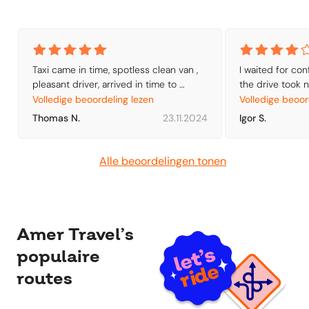
Taxi came in time, spotless clean van , 
I waited for con
pleasant driver, arrived in time to 
the drive took n
airport. All was good . Thank you amer 
hours. However,
Volledige beoordeling lezen
Volledige beoor
travel.
The minivan was
Thomas N.
23.11.2024
Igor S.
clean. Thank yo
Alle beoordelingen tonen
Amer Travel’s
populaire
routes