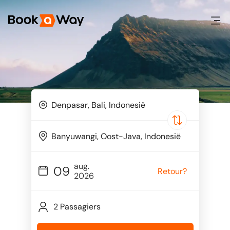
aug.
09
Retour?
2026
2 Passagiers