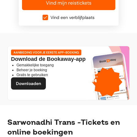
Vind mijn reistickets
Vind een verblijfplaats
AANBIEDING VOOR JE EERSTE APP-BOEKING
Download de Bookaway-app
Gemakkelijke toegang
1 GB
Beheer je boeking
Gratis te gebruiken
gratis mobiele data
door
Downloaden
Sarwonadhi Trans -Tickets en
online boekingen