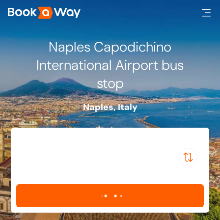
Naples Capodichino
International Airport bus
stop
Naples
,
Italy