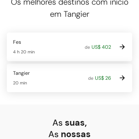
Os melhores destinos com início
em Tangier
Fes
US$ 402
de
4 h 20 min
Tangier
US$ 26
de
20 min
As
suas
,
As
nossas