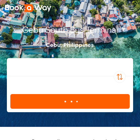
Cebu South Bus Terminal
Cebu
,
Philippines