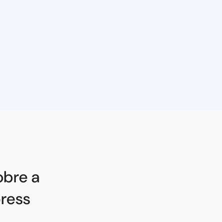
obre a
ress