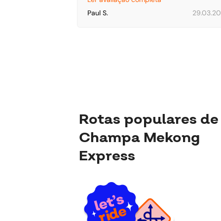
- он красавчик 💪
Paul S.
29.03.2
Rotas populares de
Champa Mekong
Express