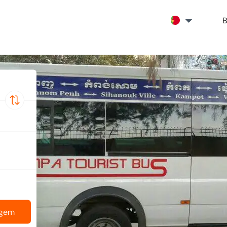
B
agem