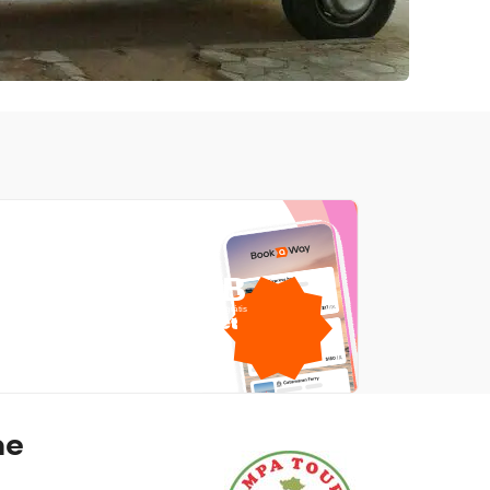
1 GB
dados móveis grátis
por
ne