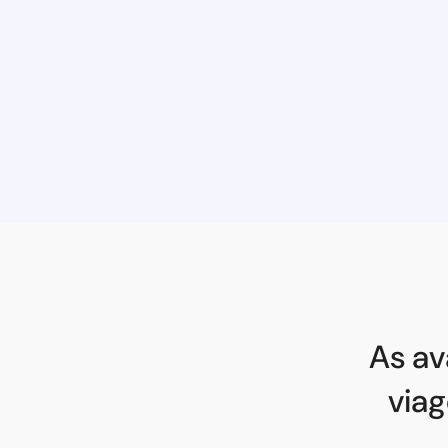
As av
via