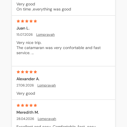
Very good 

On time ,everything was good
Juan L.
15.07.2026
Lomprayah
Very nice trip. 

The catamaran was very confortable and fast 
service. 

The only point is that they must put the air 
conditioning a little hier, it was warm there.
Alexander A.
27.06.2026
Lomprayah
Very good
Meredith M.
28.04.2026
Lomprayah
Excellent and easy. Comfortable, fast, easy 