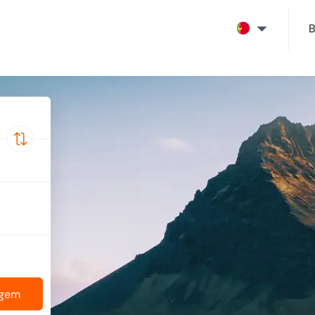
B
agem