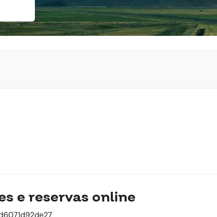
es e reservas online
d6071d92de27