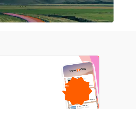
1 GB
dados móveis grátis
por