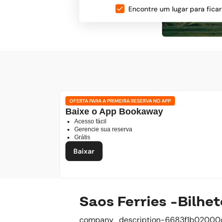
Encontre um lugar para ficar
OFERTA PARA A PRIMEIRA RESERVA NO APP
Baixe o App Bookaway
Acesso fácil
Gerencie sua reserva
Grátis
Baixar
Saos Ferries -Bilhet
company_description-6683f1b02000