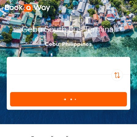
Cebu South Bus Terminal
Cebu
,
Philippines