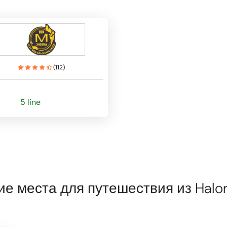
(
112
)
5 line
е места для путешествия из Halo