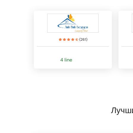
(
261
)
4 line
Лучши