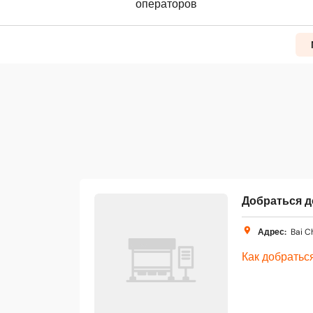
операторов
Добраться до
Адрес
:
Bai C
Как добратьс