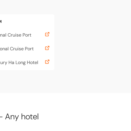
и
nal Cruise Port
onal Cruise Port
ury Ha Long Hotel
 Any hotel