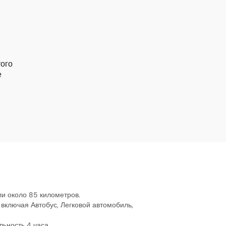
того
е
ли около 85 километров.
 включая Автобус, Легковой автомобиль,
ьность 4 часа.