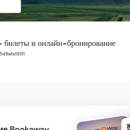
билеты и онлайн-бронирование
5d9afa19311
ие Bookaway