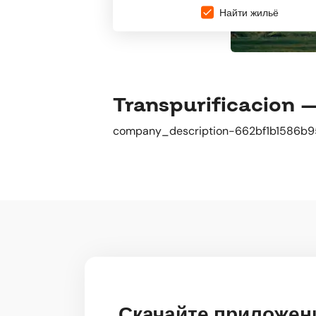
Найти жильё
Transpurificacion — 
company_description-662bf1b1586b9
Скачайте приложен