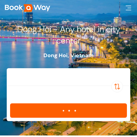
Dong Hoi - Any hotel in city
center
Dong Hoi
,
Vietnam