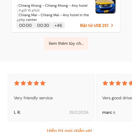
Chiang Khong - Chiang Khong - Any hotel
4 giờ 15 phút
Chiang Mai - Chiang Mai - Any hotel in the
city center
00:00
00:30
+
46
Đặt từ US$ 251
Xem thêm tùy chọn
Very friendly service
Vers good drive
L R.
31.01.2024
marc r.
Hiển thị mọi nhận xét