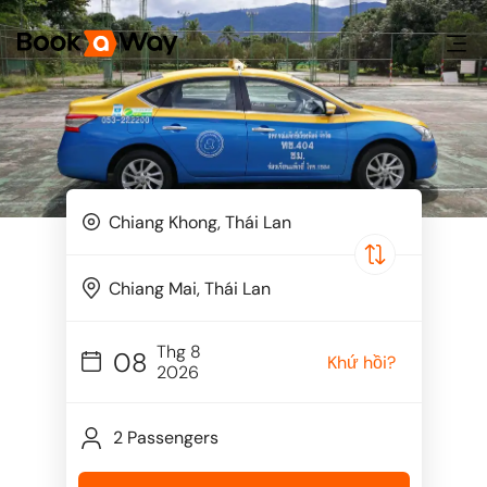
Thg 8
08
Khứ hồi?
2026
2 Passengers