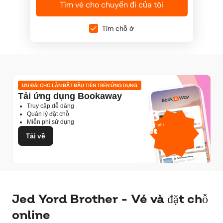
Tìm vé cho chuyến đi của tôi
Tìm chỗ ở
ƯU ĐÃI CHO LẦN ĐẶT ĐẦU TIÊN TRÊN ỨNG DỤNG
Tải ứng dụng Bookaway
Truy cập dễ dàng
1GB
Quản lý đặt chỗ
Miễn phí sử dụng
data di động miễn phí
từ
Tải về
Jed Yord Brother - Vé và đặt chỗ
online