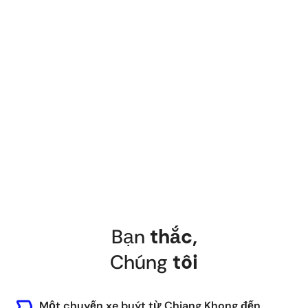
Chiang Mai Train Station
Chiangmai Railway Station, Tambon Wat Ket,
Amphoe Mueang Chiang Mai, Chang Wat
Chiang Mai 50000, Thailand
Bạn
thắc
,
Chúng
tôi
Một chuyến xe buýt từ Chiang Khong đến