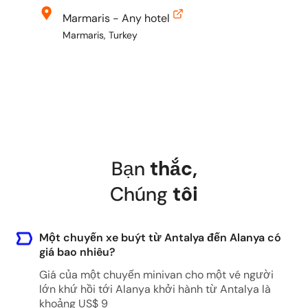
Marmaris - Any hotel
Marmaris, Turkey
Bodrum - Any hotel
Bodrum, Mugla, Turkey
Didim - Any hotel
Bạn
thắc
,
Didim, Aydın, Turkey
Chúng
tôi
Aydin - Any hotel
Một chuyến xe buýt từ Antalya đến Alanya có
giá bao nhiêu?
Aydin, Turkey
Giá của một chuyến minivan cho một vé người
lớn khứ hồi tới Alanya khởi hành từ Antalya là
khoảng US$ 9
Kayseri Airport (ASR)