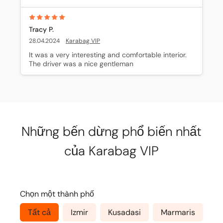
Tracy P.
28.04.2024
Karabag VIP
It was a very interesting and comfortable interior. 
The driver was a nice gentleman
Những bến dừng phổ biến nhất
của Karabag VIP
Chọn một thành phố
Tất cả
Izmir
Kusadasi
Marmaris