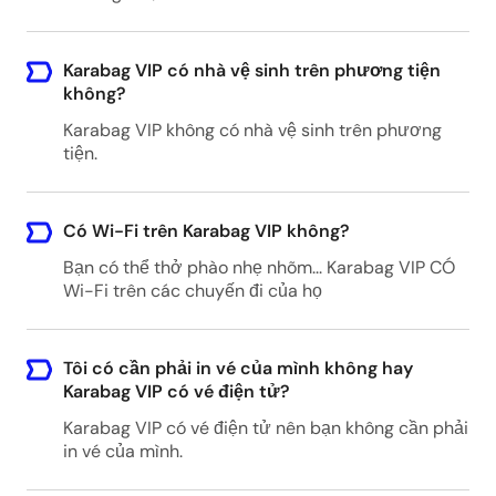
Kayseri Erkilet Airport, Hoca Ahmet Yesevi,
Mustafa Kemal Paşa Blv., 38090
Karabag VIP có nhà vệ sinh trên phương tiện
Kocasinan/Kayseri, Turkey
không?
Karabag VIP không có nhà vệ sinh trên phương
tiện.
Goreme - Any hotel
Goreme, Nevsehir Merkez/Nevsehir, Turkey
Có Wi-Fi trên Karabag VIP không?
Bạn có thể thở phào nhẹ nhõm... Karabag VIP CÓ
Kayseri - Any hotel
Wi-Fi trên các chuyến đi của họ
Kayseri, Turkey
Tôi có cần phải in vé của mình không hay
Karabag VIP có vé điện tử?
Nevsehir - Any hotel
Karabag VIP có vé điện tử nên bạn không cần phải
Nevsehir, Nevsehir Merkez/Nevsehir, Turkey
in vé của mình.