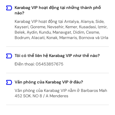
Antalya - Any hotel
Karabag VIP hoạt động tại những thành phố
Antalya, Turkey
nào?
Karabag VIP hoạt động tại Antalya, Alanya, Side,
Kayseri, Goreme, Nevsehir, Kemer, Kusadasi, Izmir,
Nevsehir Kapadokya Airport (NAV)
Belek, Aydin, Kundu, Manavgat, Didim, Cesme,
Bodrum, Alacati, Konak, Marmaris, Bornova và Urla
Nevsehir Kapadokya Airport, Nevşehir
Kapadokya Havalimanı, Tuzköyü, Nevşehir
Kapadokya Havaalanı Girişi, 50900
Tôi có thể liên hệ Karabag VIP như thế nào?
Gülşehir/Nevşehir, Turkey
Điện thoại: 05453857675
Antalya Airport (AYT)
Văn phòng của Karabag VIP ở đâu?
Antalya Airport, Yeşilköy, 07230
Muratpaşa/Antalya, Türkiye
Văn phòng của Karabag VIP nằm ở Barbaros Mah
452 SOK. NO 8 / A Menderes
Kemer - Any hotel