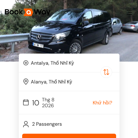
Thg 8
10
Khứ hồi?
2026
2 Passengers