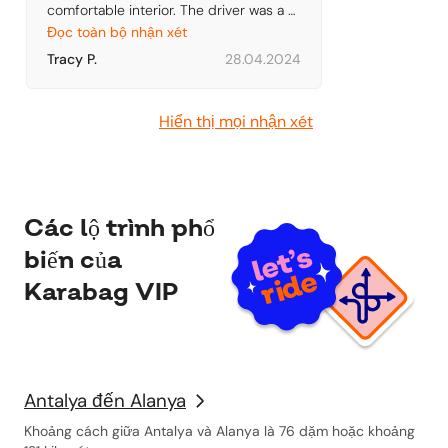
comfortable interior. The driver was a 
nice gentleman
Đọc toàn bộ nhận xét
Tracy P.
28.04.2024
Hiển thị mọi nhận xét
Các lộ trình phổ
biến của
Karabag VIP
Antalya đến Alanya
Khoảng cách giữa Antalya và Alanya là 76 dặm hoặc khoảng