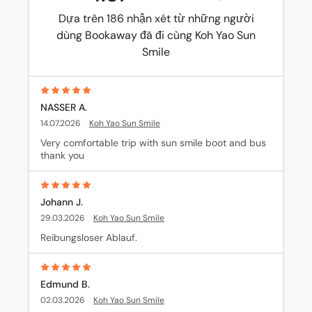
Dựa trên 186 nhận xét từ những người
dùng Bookaway đã đi cùng Koh Yao Sun
Smile
NASSER A.
14.07.2026
Koh Yao Sun Smile
Very comfortable trip with sun smile boot and bus 
thank you
Johann J.
29.03.2026
Koh Yao Sun Smile
Reibungsloser Ablauf.
Edmund B.
02.03.2026
Koh Yao Sun Smile