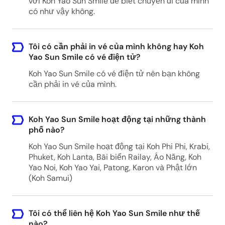
với Koh Yao Sun Smile để biết chuyến đi của mình
có như vậy không.
Manoh Pier
Tôi có cần phải in vé của mình không hay Koh
Manoh Pier, 3HWQ+W4 Ko Yao Noi, Ko Yao
Yao Sun Smile có vé điện tử?
District, Phang-nga, Thailand
Koh Yao Sun Smile có vé điện tử nên bạn không
cần phải in vé của mình.
Krabi Airport (KBV)
Krabi Airport, Tambon Nuea Khlong, Amphoe
Koh Yao Sun Smile hoạt động tại những thành
Nuea Khlong, Chang Wat Krabi 81130, Thailand
phố nào?
Koh Yao Sun Smile hoạt động tại Koh Phi Phi, Krabi,
Phuket, Koh Lanta, Bãi biển Railay, Áo Năng, Koh
Phuket Airport (HKT)
Yao Noi, Koh Yao Yai, Patong, Karon và Phật lớn
(Koh Samui)
Phuket International Airport, Mai Khao, Thalang
District, Phuket 83110, Thailand
Tôi có thể liên hệ Koh Yao Sun Smile như thế
nào?