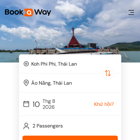
Thg 8
10
Khứ hồi?
2026
2 Passengers