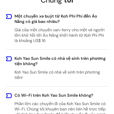
Chúng
tôi
Bang Rong Pier
Bang Rong Pier, Soi Mukthalang, Thep Krasatti,
Amphoe Thalang, Chang Wat Phuket 83110,
Một chuyến xe buýt từ Koh Phi Phi đến Áo
Thailand
Năng có giá bao nhiêu?
Giá của một chuyến van-ferry cho một vé người
lớn khứ hồi tới Áo Năng khởi hành từ Koh Phi Phi
Manoh Pier
là khoảng US$ 16
Manoh Pier, Ko Yao Noi, Ko Yao District,
Phang-nga 82160, Thailand
Koh Yao Sun Smile có nhà vệ sinh trên phương
tiện không?
Koh Yao Sun Smile có nhà vệ sinh trên phương
Laem Sai Pier
tiện!
Laem Sai Pier, Ko Yao Noi Subdistrict, Ko Yao
District, Phang-nga 82160, Thailand
Có Wi-Fi trên Koh Yao Sun Smile không?
Phần lớn các chuyến đi của Koh Yao Sun Smile có
Ao Nang - Hotel List
Wi-Fi. Chúng tôi khuyên bạn nên liên hệ trực tiếp
Ao Nang, Thailand