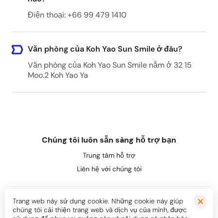
Rassada Pier
Điện thoại: +66 99 479 1410
Rassada Pier Terminal, Soi Tharuamai, Tambon
Ratsada, Amphoe Mueang Phuket, Chang Wat
Phuket 83000, Thailand
Văn phòng của Koh Yao Sun Smile ở đâu?
Văn phòng của Koh Yao Sun Smile nằm ở 32 15
Moo.2 Koh Yao Ya
Saladan Pier
Saladan pier, Saladan Sub-district, Koh Lanta
District, Krabi 81150, Thailand
Chúng tôi luôn sẵn sàng hỗ trợ bạn
Trung tâm hỗ trợ
Liên hệ với chúng tôi
Trang web này sử dụng cookie. Những cookie này giúp
chúng tôi cải thiện trang web và dịch vụ của mình, được
Hãy kết bạn nhé