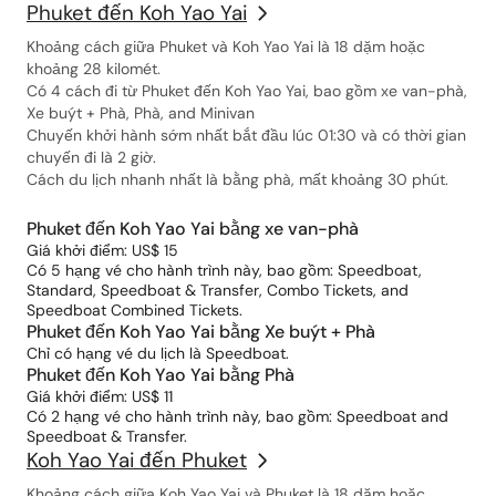
Phuket đến Koh Yao Yai
Khoảng cách giữa Phuket và Koh Yao Yai là 18 dặm hoặc
khoảng 28 kilomét.
Có 4 cách đi từ Phuket đến Koh Yao Yai, bao gồm xe van-phà,
Xe buýt + Phà, Phà, and Minivan
Chuyến khởi hành sớm nhất bắt đầu lúc 01:30 và có thời gian
chuyến đi là 2 giờ.
Cách du lịch nhanh nhất là bằng phà, mất khoảng 30 phút.
Phuket đến Koh Yao Yai bằng xe van-phà
Giá khởi điểm: US$ 15
Có 5 hạng vé cho hành trình này, bao gồm: Speedboat,
Standard, Speedboat & Transfer, Combo Tickets, and
Speedboat Combined Tickets.
Phuket đến Koh Yao Yai bằng Xe buýt + Phà
Chỉ có hạng vé du lịch là Speedboat.
Phuket đến Koh Yao Yai bằng Phà
Giá khởi điểm: US$ 11
Có 2 hạng vé cho hành trình này, bao gồm: Speedboat and
Speedboat & Transfer.
Koh Yao Yai đến Phuket
Khoảng cách giữa Koh Yao Yai và Phuket là 18 dặm hoặc