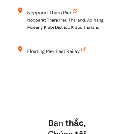
Nopparat Thara Pier
Nopparat Thara Pier, Thailand, Ao Nang,
Mueang Krabi District, Krabi, Thailand
Floating Pier East Railay
Floating Pier East Railay, Tambon Ao Nang,
Amphoe Mueang Krabi, Chang Wat Krabi
81000 Thailand
Ton Sai Pier
Ao Ton Sai Pier, Moo 7, Phi Phi Island, Krabi
81000, Thailand
Bạn
thắc
,