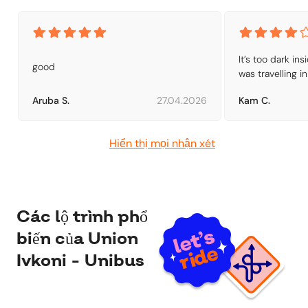
It’s too dark in
good
was travelling in
Aruba S.
27.04.2026
Kam C.
Hiển thị mọi nhận xét
Các lộ trình phổ
biến của Union
Ivkoni - Unibus