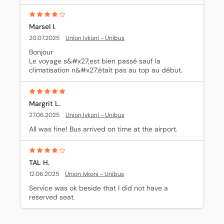
Marsel I.
20.07.2025
Union Ivkoni - Unibus
Bonjour 

Le voyage s&#x27;est bien passé sauf la 
climatisation n&#x27;était pas au top au début.
Margrit L.
27.06.2025
Union Ivkoni - Unibus
All was fine! Bus arrived on time at the airport.
TAL H.
12.06.2025
Union Ivkoni - Unibus
Service was ok beside that I did not have a 
reserved seat.