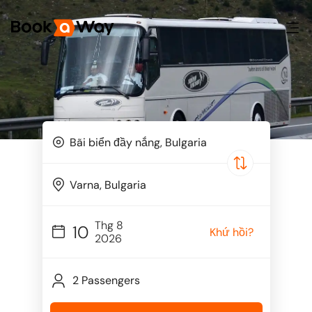
Thg 8
10
Khứ hồi?
2026
2 Passengers