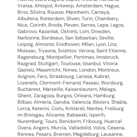
Vratsa, Ahtopol, Antwerp, Amsterdam, Hague,
Brno, Silistra, Rousse, Mannheim, Cartaya,
Albufeira, Rotterdam, Sliven, Turin, Chambery,
Nice, Corinth, Breda, Pleven, Serres, Lepe, Lagos,
Gabrovo, Kazanlak, Ostrets, Lom, Dresden,
Narbonne, Bordeaux, San Sebastian, Seville,
Leipzig, Almonte, Eindhoven, Milan, Lyon, Linz,
Moissac, Tryavna, Svishtov, Verona, Saint Etienne,
Regensburg, Montpellier, Portimao, Innsbruck,
Razgrad, Stuttgart, Toulouse, Istanbul, Vitoria
Gasteiz, Maastricht, Nimes, London, Montreux,
Avignon, Faro, Strasbourg, Larissa, Kubrat,
Lozenets, Clermont-Ferrand, Passau, Wurzburg,
Bucharest, Marseille, Kaiserslautern, Malaga,
Ghent, Zaragoza, Burgos, Orleans, Hamburg,
Bilbao, Almeria, Gandia, Valencia, Béziers, Shabla,
Lorca, Katerini, Corlu, Kırklareli, Nantes, Freiburg
im Breisgau, Alicante, Babaeski, Isperih,
Nuremberg, Tours, Benidorm, Fribourg, Huercal
Overa, Angers, Murcia, Valladolid, Volos, Cesena,
Rennes, Pesaro, Bremen, Magdeburg, Lausanne,