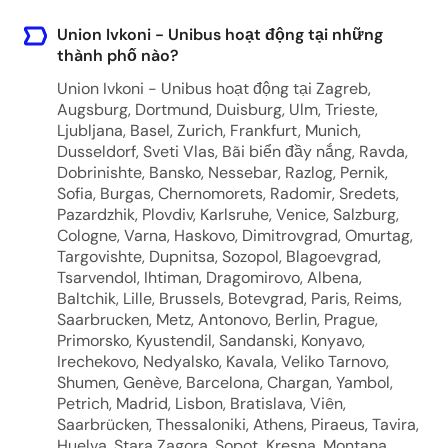
Union Ivkoni - Unibus hoạt động tại những
thành phố nào?
Union Ivkoni - Unibus hoạt động tại Zagreb,
Augsburg, Dortmund, Duisburg, Ulm, Trieste,
Ljubljana, Basel, Zurich, Frankfurt, Munich,
Dusseldorf, Sveti Vlas, Bãi biển đầy nắng, Ravda,
Dobrinishte, Bansko, Nessebar, Razlog, Pernik,
Sofia, Burgas, Chernomorets, Radomir, Sredets,
Pazardzhik, Plovdiv, Karlsruhe, Venice, Salzburg,
Cologne, Varna, Haskovo, Dimitrovgrad, Omurtag,
Targovishte, Dupnitsa, Sozopol, Blagoevgrad,
Tsarvendol, Ihtiman, Dragomirovo, Albena,
Baltchik, Lille, Brussels, Botevgrad, Paris, Reims,
Saarbrucken, Metz, Antonovo, Berlin, Prague,
Primorsko, Kyustendil, Sandanski, Konyavo,
Irechekovo, Nedyalsko, Kavala, Veliko Tarnovo,
Shumen, Genève, Barcelona, Chargan, Yambol,
Petrich, Madrid, Lisbon, Bratislava, Viên,
Saarbrücken, Thessaloniki, Athens, Piraeus, Tavira,
Huelva, Stara Zagora, Sopot, Kresna, Montana,