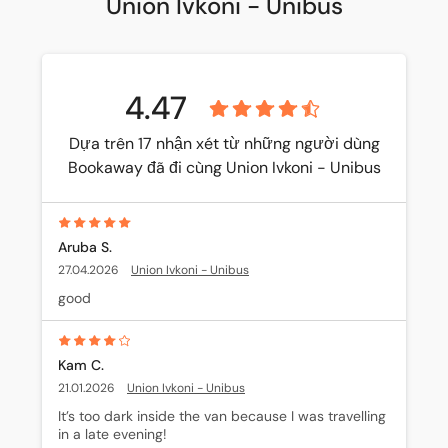
Union Ivkoni - Unibus
4.47
Dựa trên 17 nhận xét từ những người dùng
Bookaway đã đi cùng Union Ivkoni - Unibus
Aruba S.
27.04.2026
Union Ivkoni - Unibus
good
Kam C.
21.01.2026
Union Ivkoni - Unibus
It’s too dark inside the van because I was travelling 
in a late evening!