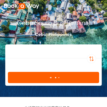
Cebu South Bus Terminal
Cebu
,
Philippines