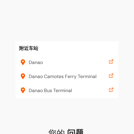
附近车站
Danao
Danao Camotes Ferry Terminal
Danao Bus Terminal
您的
问题
,