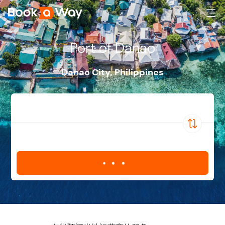
Port of Danao
Danao City
,
Philippines