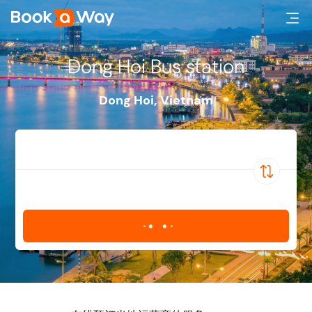
Dong Hoi Bus station
Dong Hoi
,
Vietnam