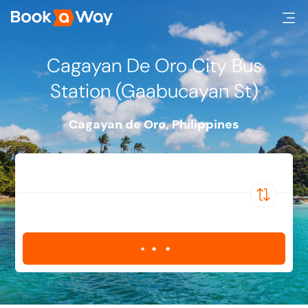
Cagayan De Oro City Bus
Station (Gaabucayan St)
Cagayan de Oro
,
Philippines