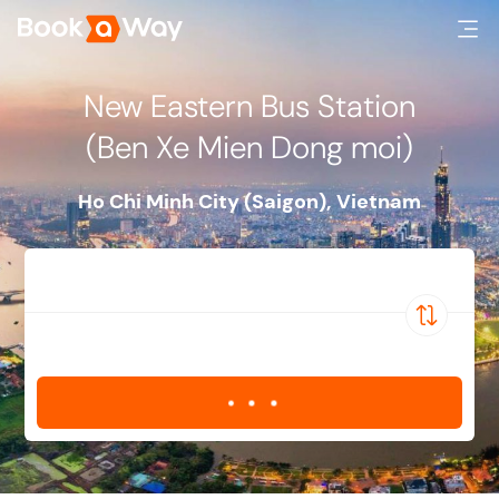
New Eastern Bus Station
(Ben Xe Mien Dong moi)
Ho Chi Minh City (Saigon)
,
Vietnam