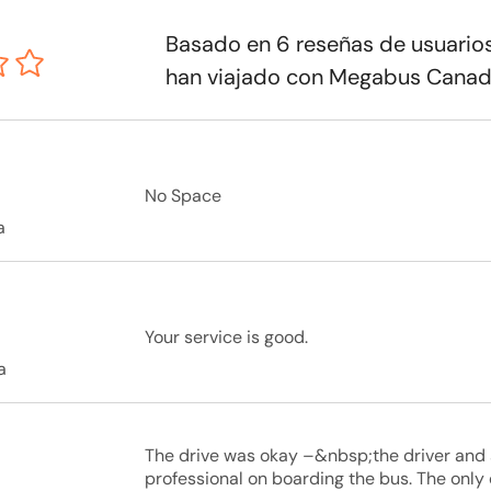
Basado en 6 reseñas de usuari
han viajado con Megabus Cana
No Space
a
Your service is good.
a
The drive was okay –&nbsp;the driver and s
professional on boarding the bus. The only