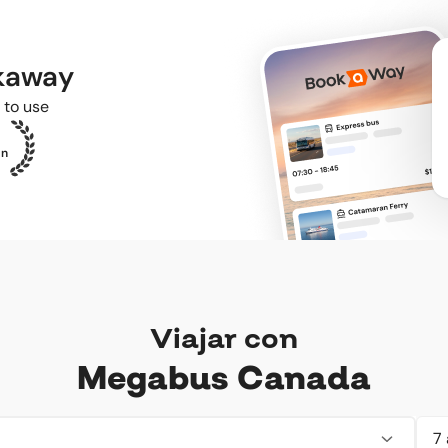
okaway
 to use
ón
Viajar con
Megabus Canada