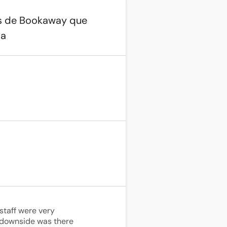
os de Bookaway que
da
taff were very 
 downside was there 