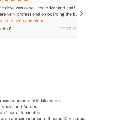
he drive was okay – the driver and staff 
ere very professional on boarding the bus. 
I staff were very
he only downside was there was no wi-fi as 
eer la reseña completa
entioned all over the bus.
aria S.
20.09.2025
Dhirajlal M.
 aproximadamente 505 kilómetros.
, Vuelo, and Autobús
de 1 hora 25 minutos.
 tarda aproximadamente 6 horas 10 minutos.