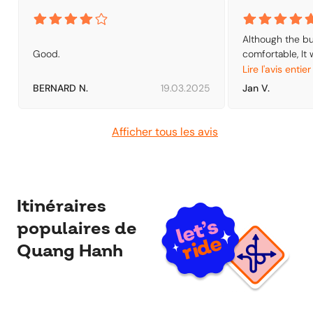
Although the bu
Good.
comfortable, It 
disappointment 
Lire l'avis entier
us up at a dang
BERNARD N.
19.03.2025
Jan V.
side of the High
instructions for
other Busses ha
Afficher tous les avis
travellers in th
Another disapp
almost continuo
Itinéraires
populaires de
Quang Hanh