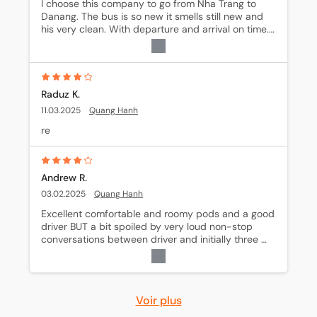
I choose this company to go from Nha Trang to 
Danang. The bus is so new it smells still new and 
his very clean. With departure and arrival on time. I 
know a lot of people that are complaining because 
at the beginning of the journey, they are stopping 
to load the packages, but this is the only way to 
make profit for them and keep the prices for us 
affordable too anyway it didn’t bother me because 
Raduz K.
I was laying down. I watch a movie and then I slept.
11.03.2025
Quang Hanh
re
Andrew R.
03.02.2025
Quang Hanh
Excellent comfortable and roomy pods and a good 
driver BUT a bit spoiled by very loud non-stop 
conversations between driver and initially three 
conductors, two of whom were later dropped off 
later in the journey, but they were also smoking on 
the bus frequently, and then one decided to 
occupy the pod opposite mine and closed the 
Voir plus
blind, thus shutting off the gorgeous sea view I had 
been enjoying up until that moment. In other words, 