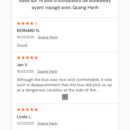
Basé sur 19 avis d'utilisateurs de Bookaway
ayant voyagé avec Quang Hanh
BERNARD N.
19.03.2025
Quang Hanh
Good.
Jan V.
18.03.2025
Quang Hanh
Although the bus was nice and comfortable, It was 
such a disappointment that the bus did pick us up 
at a dangerous Location at the side of the 
Highway, while we had instructions for a safe Place 
where 20 other Busses had stopped to pick up 
travellers in the hour we waited there ! Another 
disappointment was the almost continuously 
smoking driver !!
Linda L.
13.03.2025
Quang Hanh