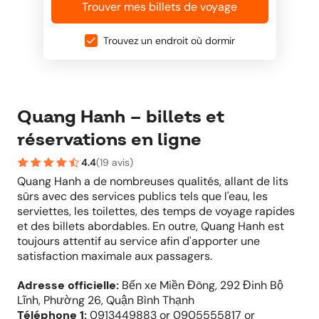
Trouver mes billets de voyage
Trouvez un endroit où dormir
Quang Hanh – billets et
réservations en ligne
4.4
(
19 avis
)
Quang Hanh a de nombreuses qualités, allant de lits
sûrs avec des services publics tels que l'eau, les
serviettes, les toilettes, des temps de voyage rapides
et des billets abordables. En outre, Quang Hanh est
toujours attentif au service afin d'apporter une
satisfaction maximale aux passagers.
Adresse officielle
:
Bến xe Miền Đông, 292 Đinh Bộ
Lĩnh, Phường 26, Quận Bình Thạnh
Téléphone
1:
0913449883 or 0905555817 or