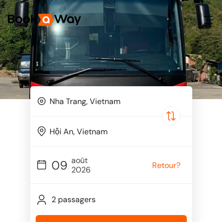
août
09
Retour?
2026
2 passagers