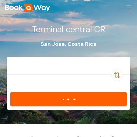
Terminal central CR
San Jose
,
Costa Rica