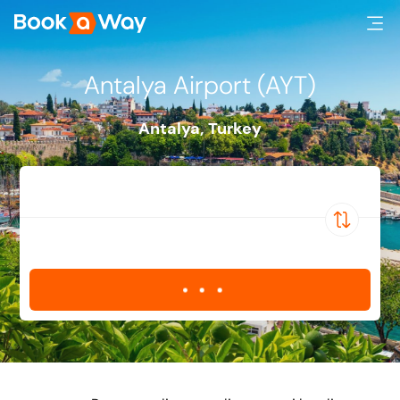
Antalya Airport (AYT)
Antalya
,
Turkey