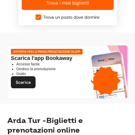
Trova i miei biglietti
Trova un posto dove dormire
OFFERTA PER LA PRIMA PRENOTAZIONE IN APP
Scarica l'app Bookaway
Accesso facile
1 GB
Gestisci la prenotazione
Gratis
dati mobili gratuiti
di
Scarica
Arda Tur -Biglietti e
prenotazioni online