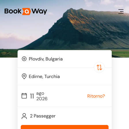
ago
11
Ritorno?
2026
2 Passegger