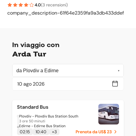
4.0
(
3 recensioni
)
company_description-61f64e2359fa9a3db433ddef
In viaggio con
Arda Tur
Standard Bus
Plovdiv - Plovdiv Bus Station South
3 ore 50 minuti
Edirne - Edirne Bus Station
02:15
10:40
+
3
Prenota da US$ 23