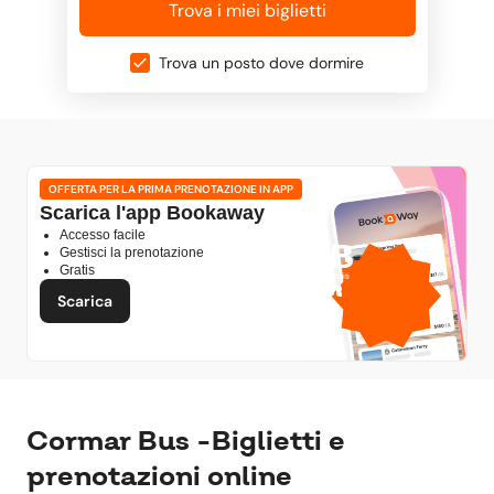
Trova i miei biglietti
Trova un posto dove dormire
OFFERTA PER LA PRIMA PRENOTAZIONE IN APP
Scarica l'app Bookaway
Accesso facile
1 GB
Gestisci la prenotazione
Gratis
dati mobili gratuiti
di
Scarica
Cormar Bus -Biglietti e
prenotazioni online