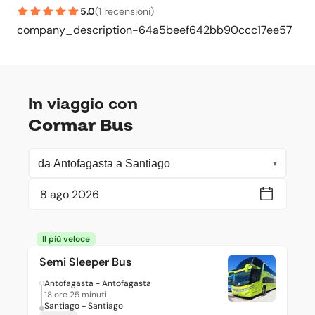
5.0
(
1 recensioni
)
company_description-64a5beef642bb90ccc17ee57
In viaggio con
Cormar Bus
Il più veloce
Semi Sleeper Bus
Antofagasta - Antofagasta
18 ore 25 minuti
Santiago - Santiago