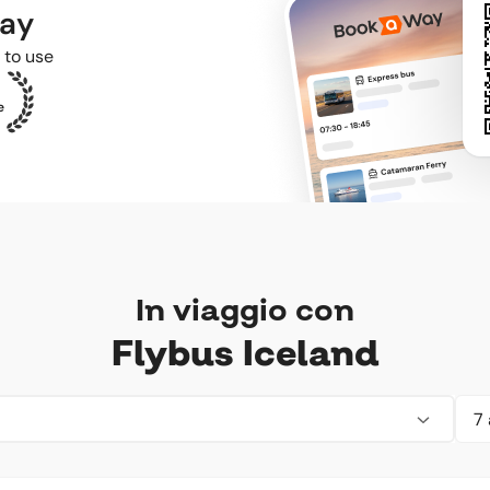
way
 to use
e
In viaggio con
Flybus Iceland