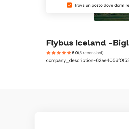
Trova un posto dove dormir
Flybus Iceland -Bigl
5.0
(
3 recensioni
)
company_description-62ae4056f0f53