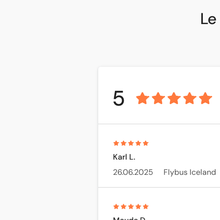
Le 
5
Karl L.
26.06.2025
Flybus Iceland