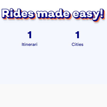
1
1
Itinerari
Cities