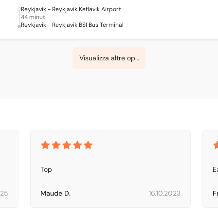
Reykjavik - Reykjavik Keflavik Airport
44 minuti
Reykjavik - Reykjavik BSI Bus Terminal
Visualizza altre opzioni
Top
E
025
Maude D.
16.10.2023
F