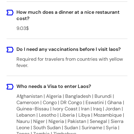
How much does a dinner at a nice restaurant
cost?
9.03$
Do I need any vaccinations before I visit laos?
Required for travelers from countries with yellow
fever.
Who needs a Visa to enter Laos?
Afghanistan | Algeria | Bangladesh | Burundi |
Cameroon | Congo | DR Congo | Eswatini | Ghana |
Guinea-Bissau | Ivory Coast | Iran | Iraq | Jordan |
Lebanon | Lesotho | Liberia | Libya | Mozambique |
Nauru | Niger | Nigeria | Pakistan | Senegal | Sierra
Leone | South Sudan | Sudan | Suriname | Syria |
Tonga | Zambia | Zimbabwe