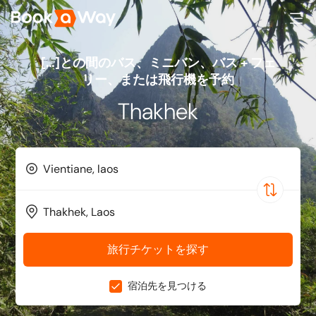
[…]との間のバス、ミニバン、バス + フェ
リー、または飛行機を予約
Thakhek
旅行チケットを探す
宿泊先を見つける