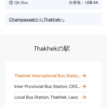
出発地：
US$ 44
12h 15m
ChampassakからThakhekへ
Thakhekの駅
Thakhek International Bus Station, CR3M+GXG, Thakhek, Laos
Inter Provincial Bus Station, CR3P+G2 Thakhek, Laos
Local Bus Station, Thakhek, Laos