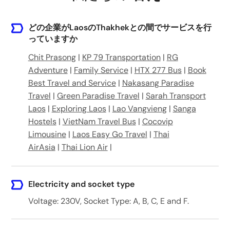
どの企業がLaosのThakhekとの間でサービスを行
っていますか
Chit Prasong
|
KP 79 Transportation
|
RG
Adventure
|
Family Service
|
HTX 277 Bus
|
Book
Best Travel and Service
|
Nakasang Paradise
Travel
|
Green Paradise Travel
|
Sarah Transport
Laos
|
Exploring Laos
|
Lao Vangvieng
|
Sanga
Hostels
|
VietNam Travel Bus
|
Cocovip
Limousine
|
Laos Easy Go Travel
|
Thai
AirAsia
|
Thai Lion Air
|
Electricity and socket type
Voltage: 230V, Socket Type: A, B, C, E and F.